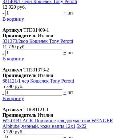
331409/1 черн Кошелек Tony Perotti
12 920 руб.
-
+
шт
В корзину
Артикул
ТП331409-1
Производитель
Италия
331373/2кор Кошелек Tony Perotti
11 730 руб.
-
+
шт
В корзину
Артикул
ТП331373-2
Производитель
Италия
681121/1 чер Кошелек Tony Perotti
5 390 руб.
-
+
шт
В корзину
Артикул
ТП681121-1
Производитель
Италия
W2-01BLACK Портмоне для документов WENGER
Alphubel,черный, кожа наппа 12х1,5х22
3 720 руб.
-
+
шт