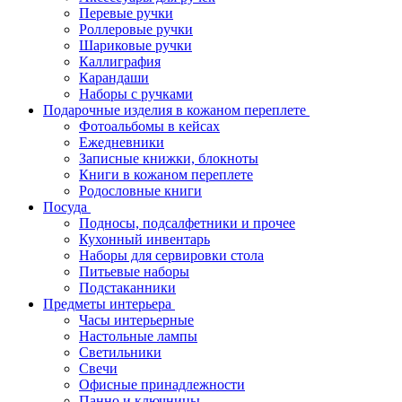
Перевые ручки
Роллеровые ручки
Шариковые ручки
Каллиграфия
Карандаши
Наборы с ручками
Подарочные изделия в кожаном переплете
Фотоальбомы в кейсах
Ежедневники
Записные книжки, блокноты
Книги в кожаном переплете
Родословные книги
Посуда
Подносы, подсалфетники и прочее
Кухонный инвентарь
Наборы для сервировки стола
Питьевые наборы
Подстаканники
Предметы интерьера
Часы интерьерные
Настольные лампы
Светильники
Свечи
Офисные принадлежности
Панно и ключницы