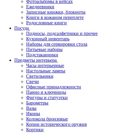
Фотоальбомы в кейсах
Ежедневники
Записные книжки, блокноты
Книги в кожаном переплете
Родословные книги
Посуда
Подносы, подсалфетники и прочее
Кухонный инвентарь
Наборы для сервировки стола
Питьевые наборы
Подстаканники
Предметы интерьера
Часы интерьерные
Настольные лампы
Светильники
Свечи
Офисные принадлежности
Панно и ключницы
Фигуры и статуэтки
Барометры
Вазы
Иконы
Колокола бронзовые
Копии исторического оружия
Кортики