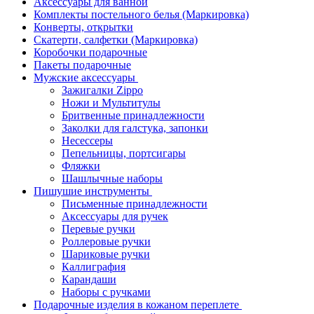
Аксессуары для ванной
Комплекты постельного белья (Маркировка)
Конверты, открытки
Скатерти, салфетки (Маркировка)
Коробочки подарочные
Пакеты подарочные
Мужские аксессуары
Зажигалки Zippo
Ножи и Мультитулы
Бритвенные принадлежности
Заколки для галстука, запонки
Несессеры
Пепельницы, портсигары
Фляжки
Шашлычные наборы
Пишушие инструменты
Письменные принадлежности
Аксессуары для ручек
Перевые ручки
Роллеровые ручки
Шариковые ручки
Каллиграфия
Карандаши
Наборы с ручками
Подарочные изделия в кожаном переплете