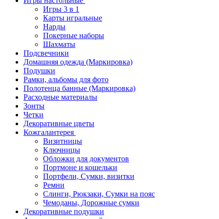
Игры настольные
Игры 3 в 1
Карты игральные
Нарды
Покерные наборы
Шахматы
Подсвечники
Домашняя одежда (Маркировка)
Подушки
Рамки, альбомы для фото
Полотенца банные (Маркировка)
Расходные материалы
Зонты
Четки
Декоративные цветы
Кожгалантерея
Визитницы
Ключницы
Обложки для документов
Портмоне и кошельки
Портфели, Сумки, визитки
Ремни
Слинги, Рюкзаки, Сумки на пояс
Чемоданы, Дорожные сумки
Декоративные подушки