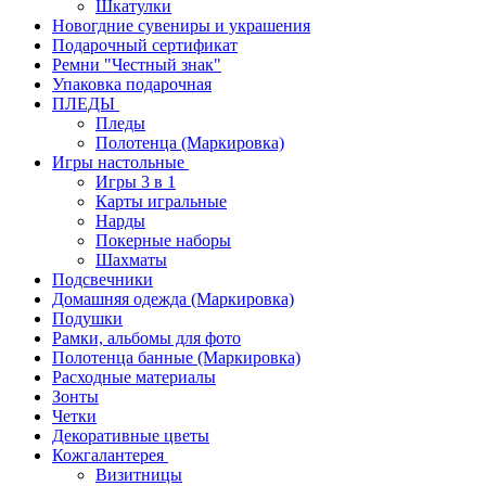
Шкатулки
Новогдние сувениры и украшения
Подарочный сертификат
Ремни "Честный знак"
Упаковка подарочная
ПЛЕДЫ
Пледы
Полотенца (Маркировка)
Игры настольные
Игры 3 в 1
Карты игральные
Нарды
Покерные наборы
Шахматы
Подсвечники
Домашняя одежда (Маркировка)
Подушки
Рамки, альбомы для фото
Полотенца банные (Маркировка)
Расходные материалы
Зонты
Четки
Декоративные цветы
Кожгалантерея
Визитницы