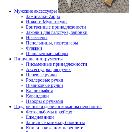
Мужские аксессуары
Зажигалки Zippo
Ножи и Мультитулы
Бритвенные принадлежности
Заколки для галстука, запонки
Несессеры
Пепельницы, портсигары
Фляжки
Шашлычные наборы
Пишушие инструменты
Письменные принадлежности
Аксессуары для ручек
Перевые ручки
Роллеровые ручки
Шариковые ручки
Каллиграфия
Карандаши
Наборы с ручками
Подарочные изделия в кожаном переплете
Фотоальбомы в кейсах
Ежедневники
Записные книжки, блокноты
Книги в кожаном переплете