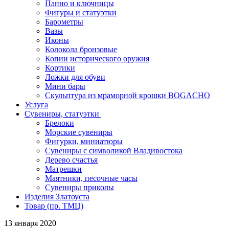
Панно и ключницы
Фигуры и статуэтки
Барометры
Вазы
Иконы
Колокола бронзовые
Копии исторического оружия
Кортики
Ложки для обуви
Мини бары
Скульптура из мраморной крошки BOGACHO
Услуга
Сувениры, статуэтки
Брелоки
Морские сувениры
Фигурки, миниатюры
Сувениры с символикой Владивостока
Дерево счастья
Матрешки
Маятники, песочные часы
Сувениры приколы
Изделия Златоуста
Товар (пр. ТМЦ)
13 января 2020