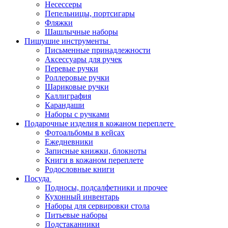
Несессеры
Пепельницы, портсигары
Фляжки
Шашлычные наборы
Пишушие инструменты
Письменные принадлежности
Аксессуары для ручек
Перевые ручки
Роллеровые ручки
Шариковые ручки
Каллиграфия
Карандаши
Наборы с ручками
Подарочные изделия в кожаном переплете
Фотоальбомы в кейсах
Ежедневники
Записные книжки, блокноты
Книги в кожаном переплете
Родословные книги
Посуда
Подносы, подсалфетники и прочее
Кухонный инвентарь
Наборы для сервировки стола
Питьевые наборы
Подстаканники