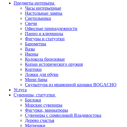
Предметы интерьера
Часы интерьерные
Настольные лампы
Светильники
Свечи
Офисные принадлежности
Панно и ключницы
Фигуры и статуэтки
Барометры
Вазы
Иконы
Колокола бронзовые
Копии исторического оружия
Кортики
Ложки для обуви
Мини бары
Скульптура из мраморной крошки BOGACHO
Услуга
Сувениры, статуэтки
Брелоки
Морские сувениры
Фигурки, миниатюры
Сувениры с символикой Владивостока
Дерево счастья
Матрешки