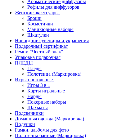
Ароматические диффузоры
Рефилы для диффузоров
Женские аксессуары
Броши
Косметички
Маникюрные наборы
Шкатулки
Новогдние сувениры и украшения
Подарочный сертификат
Ремни "Честный знак"
Упаковка подарочная
ПЛЕДЫ
Пледы
Полотенца (Маркировка)
Игры настольные
Игры 3 в 1
Карты игральные
Нарды
Покерные наборы
Шахматы
Подсвечники
Домашняя одежда (Маркировка)
Подушки
Рамки, альбомы для фото
Полотенца банные (Маркировка)