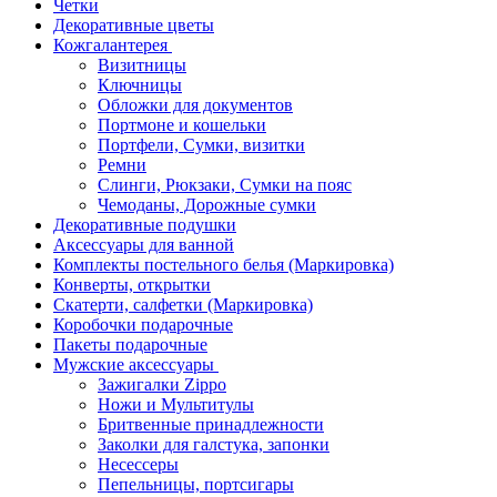
Четки
Декоративные цветы
Кожгалантерея
Визитницы
Ключницы
Обложки для документов
Портмоне и кошельки
Портфели, Сумки, визитки
Ремни
Слинги, Рюкзаки, Сумки на пояс
Чемоданы, Дорожные сумки
Декоративные подушки
Аксессуары для ванной
Комплекты постельного белья (Маркировка)
Конверты, открытки
Скатерти, салфетки (Маркировка)
Коробочки подарочные
Пакеты подарочные
Мужские аксессуары
Зажигалки Zippo
Ножи и Мультитулы
Бритвенные принадлежности
Заколки для галстука, запонки
Несессеры
Пепельницы, портсигары