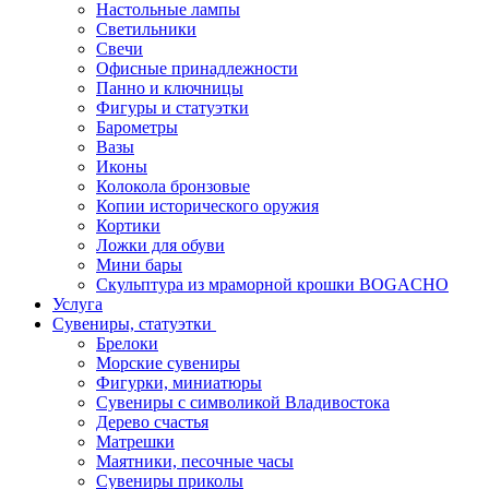
Настольные лампы
Светильники
Свечи
Офисные принадлежности
Панно и ключницы
Фигуры и статуэтки
Барометры
Вазы
Иконы
Колокола бронзовые
Копии исторического оружия
Кортики
Ложки для обуви
Мини бары
Скульптура из мраморной крошки BOGACHO
Услуга
Сувениры, статуэтки
Брелоки
Морские сувениры
Фигурки, миниатюры
Сувениры с символикой Владивостока
Дерево счастья
Матрешки
Маятники, песочные часы
Сувениры приколы