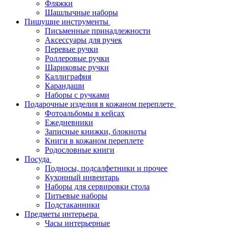
Фляжки
Шашлычные наборы
Пишушие инструменты
Письменные принадлежности
Аксессуары для ручек
Перевые ручки
Роллеровые ручки
Шариковые ручки
Каллиграфия
Карандаши
Наборы с ручками
Подарочные изделия в кожаном переплете
Фотоальбомы в кейсах
Ежедневники
Записные книжки, блокноты
Книги в кожаном переплете
Родословные книги
Посуда
Подносы, подсалфетники и прочее
Кухонный инвентарь
Наборы для сервировки стола
Питьевые наборы
Подстаканники
Предметы интерьера
Часы интерьерные