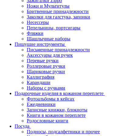
Зажигалки Zippo
Ножи и Мультитулы
Бритвенные принадлежности
Заколки для галстука, запонки
Несессеры
Пепельницы, портсигары
Фляжки
Шашлычные наборы
Пишушие инструменты
Письменные принадлежности
Аксессуары для ручек
Перевые ручки
Роллеровые ручки
Шариковые ручки
Каллиграфия
Карандаши
Наборы с ручками
Подарочные изделия в кожаном переплете
Фотоальбомы в кейсах
Ежедневники
Записные книжки, блокноты
Книги в кожаном переплете
Родословные книги
Посуда
Подносы, подсалфетники и прочее