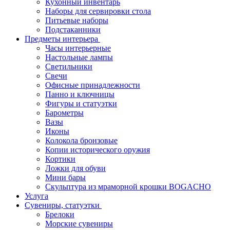
Кухонный инвентарь
Наборы для сервировки стола
Питьевые наборы
Подстаканники
Предметы интерьера
Часы интерьерные
Настольные лампы
Светильники
Свечи
Офисные принадлежности
Панно и ключницы
Фигуры и статуэтки
Барометры
Вазы
Иконы
Колокола бронзовые
Копии исторического оружия
Кортики
Ложки для обуви
Мини бары
Скульптура из мраморной крошки BOGACHO
Услуга
Сувениры, статуэтки
Брелоки
Морские сувениры