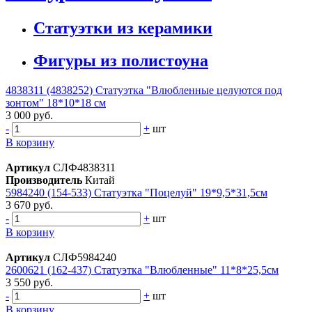
Статуэтки из керамики
Фигуры из полистоуна
4838311 (4838252) Статуэтка "Влюбленные целуются под
зонтом" 18*10*18 см
3 000 руб.
-
+
шт
В корзину
Артикул
СЛФ4838311
Производитель
Китай
5984240 (154-533) Статуэтка "Поцелуй" 19*9,5*31,5см
3 670 руб.
-
+
шт
В корзину
Артикул
СЛФ5984240
2600621 (162-437) Статуэтка "Влюбленные" 11*8*25,5см
3 550 руб.
-
+
шт
В корзину