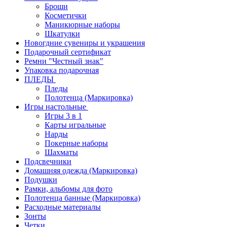
Броши
Косметички
Маникюрные наборы
Шкатулки
Новогдние сувениры и украшения
Подарочный сертификат
Ремни "Честный знак"
Упаковка подарочная
ПЛЕДЫ
Пледы
Полотенца (Маркировка)
Игры настольные
Игры 3 в 1
Карты игральные
Нарды
Покерные наборы
Шахматы
Подсвечники
Домашняя одежда (Маркировка)
Подушки
Рамки, альбомы для фото
Полотенца банные (Маркировка)
Расходные материалы
Зонты
Четки