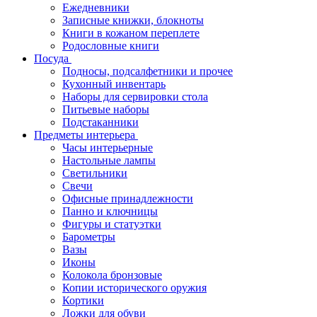
Ежедневники
Записные книжки, блокноты
Книги в кожаном переплете
Родословные книги
Посуда
Подносы, подсалфетники и прочее
Кухонный инвентарь
Наборы для сервировки стола
Питьевые наборы
Подстаканники
Предметы интерьера
Часы интерьерные
Настольные лампы
Светильники
Свечи
Офисные принадлежности
Панно и ключницы
Фигуры и статуэтки
Барометры
Вазы
Иконы
Колокола бронзовые
Копии исторического оружия
Кортики
Ложки для обуви