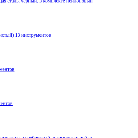
щая сталь, чёрный, в комплекте нейлоновый
истый) 13 инструментов
ументов
ментов
щая сталь, серебристый, в комплекте нейло