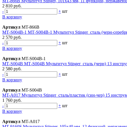
MT-866B Мультитул Stinger, 101x43 мм, 11 функций, нержавею
2 810 руб.
-
+
шт
В корзину
Артикул
MT-866B
МТ-S004B-1 MТ-S004B-1 Мультитул Stinger сталь (черн-серебр
2 570 руб.
-
+
шт
В корзину
Артикул
MT-S004B-1
МТ-S004B MТ-S004B Мультитул Stinger сталь (черн) 13 инстр
2 580 руб.
-
+
шт
В корзину
Артикул
MT-S004B
MT-A017 Mультитул Stinger сталь/пластик (син-чер) 15 инстру
1 760 руб.
-
+
шт
В корзину
Артикул
MT-A017
MT-9160S Мультитул Stinger, 105x40 мм, 12 функций, нержавею