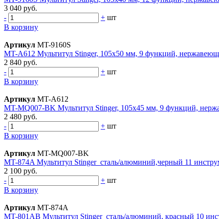
3 040 руб.
-
+
шт
В корзину
Артикул
MT-9160S
MT-A612 Мультитул Stinger, 105x50 мм, 9 функций, нержавеюща
2 840 руб.
-
+
шт
В корзину
Артикул
MT-A612
MT-MQ007-BK Мультитул Stinger, 105x45 мм, 9 функций, нерж
2 480 руб.
-
+
шт
В корзину
Артикул
MT-MQ007-BK
MT-874A Mультитул Stinger сталь/алюминий,черный 11 инстру
2 100 руб.
-
+
шт
В корзину
Артикул
MT-874A
MT-801AB Mультитул Stinger сталь/алюминий, красный 10 ин