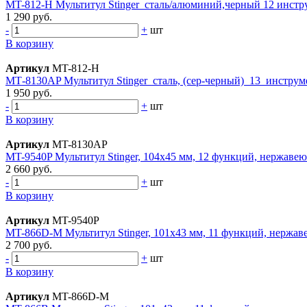
MT-812-H Mультитул Stinger сталь/алюминий,черный 12 инстр
1 290 руб.
-
+
шт
В корзину
Артикул
MT-812-H
МТ-8130AP Mультитул Stinger сталь, (сер-черный) 13 инструм
1 950 руб.
-
+
шт
В корзину
Артикул
MT-8130AP
MT-9540P Мультитул Stinger, 104x45 мм, 12 функций, нержавею
2 660 руб.
-
+
шт
В корзину
Артикул
MT-9540P
MT-866D-M Мультитул Stinger, 101x43 мм, 11 функций, нержаве
2 700 руб.
-
+
шт
В корзину
Артикул
MT-866D-M