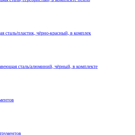
я сталь/пластик, чёрно-красный, в комплек
авеющая сталь/алюминий, чёрный, в комплекте
ментов
струментов