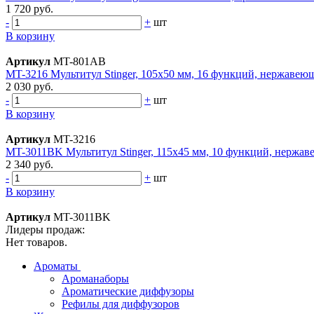
1 720 руб.
-
+
шт
В корзину
Артикул
MT-801AB
MT-3216 Мультитул Stinger, 105x50 мм, 16 функций, нержавеюща
2 030 руб.
-
+
шт
В корзину
Артикул
MT-3216
MT-3011BK Мультитул Stinger, 115x45 мм, 10 функций, нержав
2 340 руб.
-
+
шт
В корзину
Артикул
MT-3011BK
Лидеры продаж:
Нет товаров.
Ароматы
Ароманаборы
Ароматические диффузоры
Рефилы для диффузоров