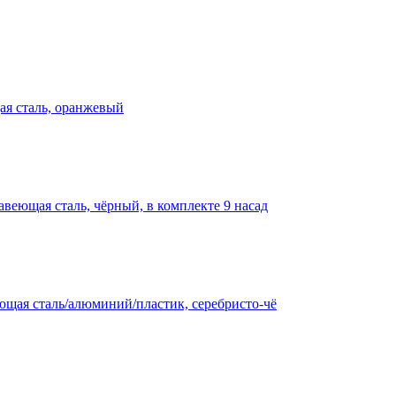
ая сталь, оранжевый
веющая сталь, чёрный, в комплекте 9 насад
ющая сталь/алюминий/пластик, серебристо-чё