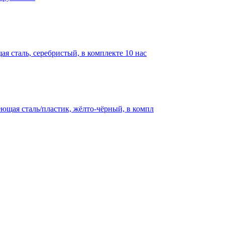
я сталь, серебристый, в комплекте 10 нас
еющая сталь/пластик, жёлто-чёрный, в компл