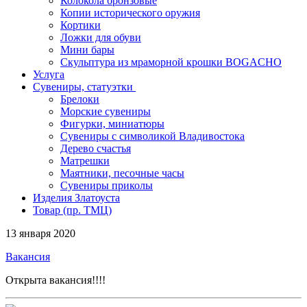
Колокола бронзовые
Копии исторического оружия
Кортики
Ложки для обуви
Мини бары
Скульптура из мраморной крошки BOGACHO
Услуга
Сувениры, статуэтки
Брелоки
Морские сувениры
Фигурки, миниатюры
Сувениры с символикой Владивостока
Дерево счастья
Матрешки
Маятники, песочные часы
Сувениры приколы
Изделия Златоуста
Товар (пр. ТМЦ)
13 января 2020
Вакансия
Открыта вакансия!!!!