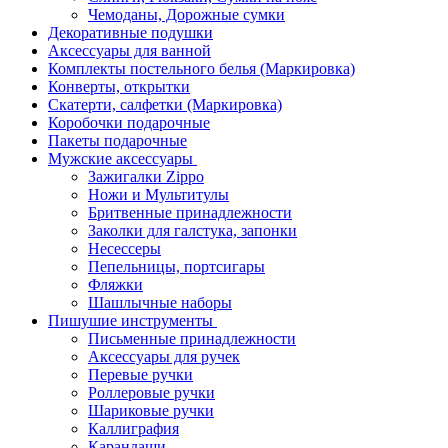
Чемоданы, Дорожные сумки
Декоративные подушки
Аксессуары для ванной
Комплекты постельного белья (Маркировка)
Конверты, открытки
Скатерти, салфетки (Маркировка)
Коробочки подарочные
Пакеты подарочные
Мужские аксессуары
Зажигалки Zippo
Ножи и Мультитулы
Бритвенные принадлежности
Заколки для галстука, запонки
Несессеры
Пепельницы, портсигары
Фляжки
Шашлычные наборы
Пишушие инструменты
Письменные принадлежности
Аксессуары для ручек
Перевые ручки
Роллеровые ручки
Шариковые ручки
Каллиграфия
Карандаши