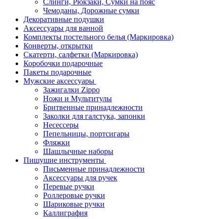
Слинги, Рюкзаки, Сумки на пояс
Чемоданы, Дорожные сумки
Декоративные подушки
Аксессуары для ванной
Комплекты постельного белья (Маркировка)
Конверты, открытки
Скатерти, салфетки (Маркировка)
Коробочки подарочные
Пакеты подарочные
Мужские аксессуары
Зажигалки Zippo
Ножи и Мультитулы
Бритвенные принадлежности
Заколки для галстука, запонки
Несессеры
Пепельницы, портсигары
Фляжки
Шашлычные наборы
Пишушие инструменты
Письменные принадлежности
Аксессуары для ручек
Перевые ручки
Роллеровые ручки
Шариковые ручки
Каллиграфия