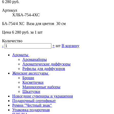
6 280 руб.
Артикул
ХЛБА-754-4ХС
БА-754/4 ХС Ваза для цветов 30 см
Цена 6 280 руб. за 1 шт
Количество
-
+
шт
В корзину
Ароматы
Ароманаборы
Ароматические диффузоры
Рефилы для диффузоров
Женские аксессуары
Броши
Косметички
Маникюрные наборы
Шкатулки
Новогдние сувениры и украшения
Подарочный сертификат
Ремни "Честный знак"
Упаковка подарочная