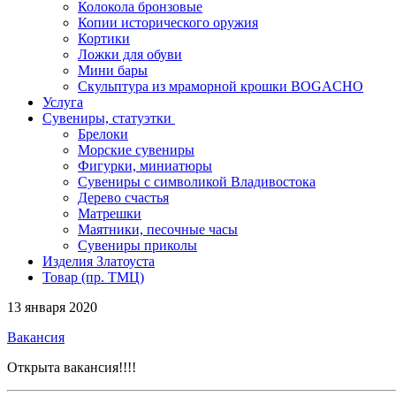
Колокола бронзовые
Копии исторического оружия
Кортики
Ложки для обуви
Мини бары
Скульптура из мраморной крошки BOGACHO
Услуга
Сувениры, статуэтки
Брелоки
Морские сувениры
Фигурки, миниатюры
Сувениры с символикой Владивостока
Дерево счастья
Матрешки
Маятники, песочные часы
Сувениры приколы
Изделия Златоуста
Товар (пр. ТМЦ)
13 января 2020
Вакансия
Открыта вакансия!!!!