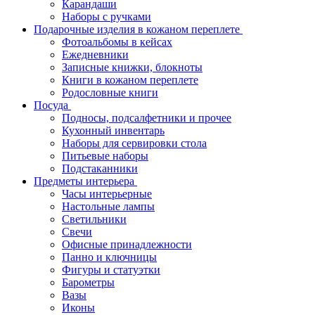
Карандаши
Наборы с ручками
Подарочные изделия в кожаном переплете
Фотоальбомы в кейсах
Ежедневники
Записные книжки, блокноты
Книги в кожаном переплете
Родословные книги
Посуда
Подносы, подсалфетники и прочее
Кухонный инвентарь
Наборы для сервировки стола
Питьевые наборы
Подстаканники
Предметы интерьера
Часы интерьерные
Настольные лампы
Светильники
Свечи
Офисные принадлежности
Панно и ключницы
Фигуры и статуэтки
Барометры
Вазы
Иконы