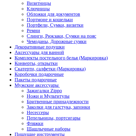
Визитницы
Ключницы
Обложки для документов
Портмоне и кошельки
Портфели, Сумки, визитки
Ремни
Слинги, Рюкзаки, Сумки на пояс
Чемоданы, Дорожные сумки
Декоративные подушки
Аксессуары для ванной
Комплекты постельного белья (Маркировка)
Конверты, открытки
Скатерти, салфетки (Маркировка)
Коробочки подарочные
Пакеты подарочные
Мужские аксессуары
Зажигалки Zippo
Ножи и Мультитулы
Бритвенные принадлежности
Заколки для галстука, запонки
Несессеры
Пепельницы, портсигары
Фляжки
Шашлычные наборы
Пишушие инструменты