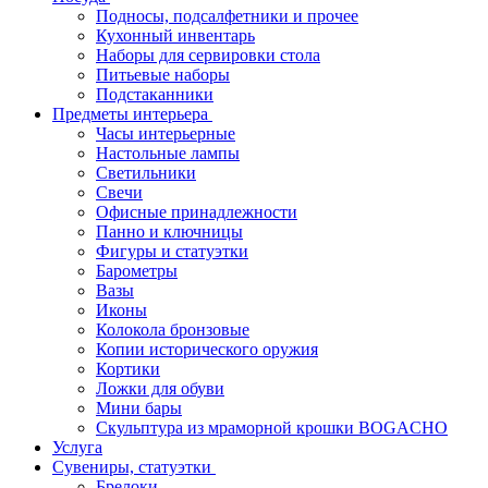
Подносы, подсалфетники и прочее
Кухонный инвентарь
Наборы для сервировки стола
Питьевые наборы
Подстаканники
Предметы интерьера
Часы интерьерные
Настольные лампы
Светильники
Свечи
Офисные принадлежности
Панно и ключницы
Фигуры и статуэтки
Барометры
Вазы
Иконы
Колокола бронзовые
Копии исторического оружия
Кортики
Ложки для обуви
Мини бары
Скульптура из мраморной крошки BOGACHO
Услуга
Сувениры, статуэтки
Брелоки