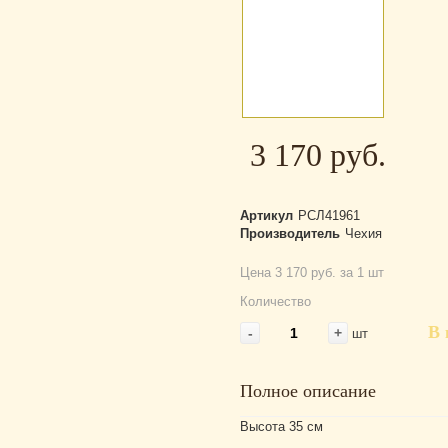
3 170 руб.
Артикул
РСЛ41961
Производитель
Чехия
Цена 3 170 руб. за 1 шт
Количество
В 
-
+
шт
Полное описание
Высота 35 см