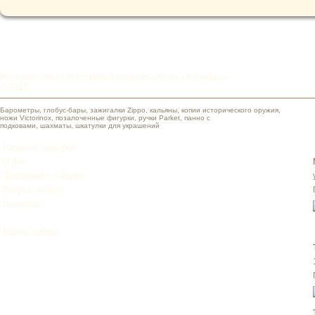
Интернет-магазин подарков premium-класса «Хапанцы»
© 2015
Барометры, глобус-бары, зажигалки Zippo, кальяны, копии исторического оружия,
ножи Victorinox, позалоченные фигурки, ручки Parket, панно с
подковами, шахматы, шкатулки для украшений
Каталог товаров
О нас
Доставка и оплата
Вопрос-ответ
Вакансии
Карта сайта