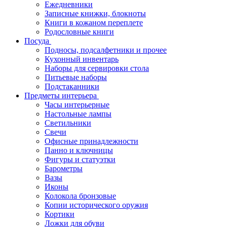
Ежедневники
Записные книжки, блокноты
Книги в кожаном переплете
Родословные книги
Посуда
Подносы, подсалфетники и прочее
Кухонный инвентарь
Наборы для сервировки стола
Питьевые наборы
Подстаканники
Предметы интерьера
Часы интерьерные
Настольные лампы
Светильники
Свечи
Офисные принадлежности
Панно и ключницы
Фигуры и статуэтки
Барометры
Вазы
Иконы
Колокола бронзовые
Копии исторического оружия
Кортики
Ложки для обуви