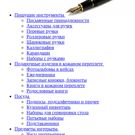
Пишушие инструменты
Письменные принадлежности
Аксессуары для ручек
Перевые ручки
Роллеровые ручки
Шариковые ручки
Каллиграфия
Карандаши
Наборы с ручками
Подарочные изделия в кожаном переплете
Фотоальбомы в кейсах
Ежедневники
Записные книжки, блокноты
Книги в кожаном переплете
Родословные книги
Посуда
Подносы, подсалфетники и прочее
Кухонный инвентарь
Наборы для сервировки стола
Питьевые наборы
Подстаканники
Предметы интерьера
Часы интерьерные