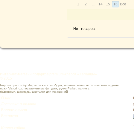
←
1
2
...
14
15
16
Все
Нет товаров.
Интернет-магазин подарков premium-класса «Хапанцы»
© 2015
Барометры, глобус-бары, зажигалки Zippo, кальяны, копии исторического оружия,
ножи Victorinox, позалоченные фигурки, ручки Parket, панно с
Каталог товаров
подковами, шахматы, шкатулки для украшений
О нас
Доставка и оплата
Вопрос-ответ
Вакансии
Карта сайта