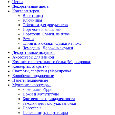
Четки
Декоративные цветы
Кожгалантерея
Визитницы
Ключницы
Обложки для документов
Портмоне и кошельки
Портфели, Сумки, визитки
Ремни
Слинги, Рюкзаки, Сумки на пояс
Чемоданы, Дорожные сумки
Декоративные подушки
Аксессуары для ванной
Комплекты постельного белья (Маркировка)
Конверты, открытки
Скатерти, салфетки (Маркировка)
Коробочки подарочные
Пакеты подарочные
Мужские аксессуары
Зажигалки Zippo
Ножи и Мультитулы
Бритвенные принадлежности
Заколки для галстука, запонки
Несессеры
Пепельницы, портсигары