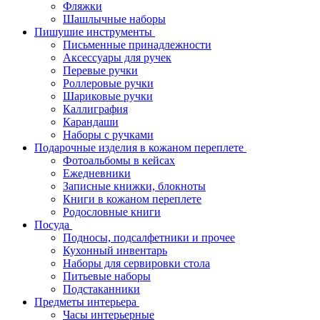
Фляжки
Шашлычные наборы
Пишушие инструменты
Письменные принадлежности
Аксессуары для ручек
Перевые ручки
Роллеровые ручки
Шариковые ручки
Каллиграфия
Карандаши
Наборы с ручками
Подарочные изделия в кожаном переплете
Фотоальбомы в кейсах
Ежедневники
Записные книжки, блокноты
Книги в кожаном переплете
Родословные книги
Посуда
Подносы, подсалфетники и прочее
Кухонный инвентарь
Наборы для сервировки стола
Питьевые наборы
Подстаканники
Предметы интерьера
Часы интерьерные