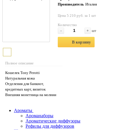
Производитель
Италия
Цена 5 210 руб. за 1 шт
Количество
-
+
шт
В корзину
Полное описание
Кошелек Tony Perotti
Натуральная кожа
Отделения для банкнот,
кредитных карт, визиток
Внешняя монетница на молнии
Ароматы
Ароманаборы
Ароматические диффузоры
Рефилы для диффузоров