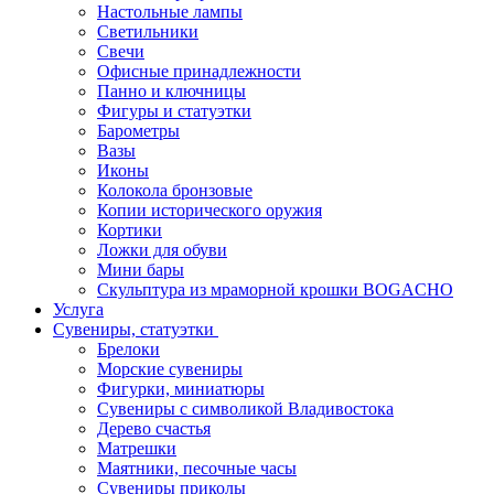
Настольные лампы
Светильники
Свечи
Офисные принадлежности
Панно и ключницы
Фигуры и статуэтки
Барометры
Вазы
Иконы
Колокола бронзовые
Копии исторического оружия
Кортики
Ложки для обуви
Мини бары
Скульптура из мраморной крошки BOGACHO
Услуга
Сувениры, статуэтки
Брелоки
Морские сувениры
Фигурки, миниатюры
Сувениры с символикой Владивостока
Дерево счастья
Матрешки
Маятники, песочные часы
Сувениры приколы