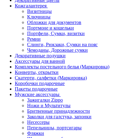
Декоративные цветы
Кожгалантерея
Визитницы
Ключницы
Обложки для документов
Портмоне и кошельки
Портфели, Сумки, визитки
Ремни
Слинги, Рюкзаки, Сумки на пояс
Чемоданы, Дорожные сумки
Декоративные подушки
Аксессуары для ванной
Комплекты постельного белья (Маркировка)
Конверты, открытки
Скатерти, салфетки (Маркировка)
Коробочки подарочные
Пакеты подарочные
Мужские аксессуары
Зажигалки Zippo
Ножи и Мультитулы
Бритвенные принадлежности
Заколки для галстука, запонки
Несессеры
Пепельницы, портсигары
Фляжки