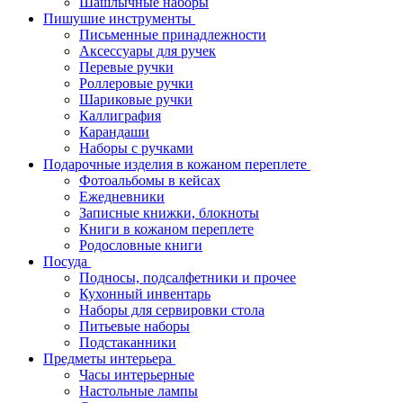
Шашлычные наборы
Пишушие инструменты
Письменные принадлежности
Аксессуары для ручек
Перевые ручки
Роллеровые ручки
Шариковые ручки
Каллиграфия
Карандаши
Наборы с ручками
Подарочные изделия в кожаном переплете
Фотоальбомы в кейсах
Ежедневники
Записные книжки, блокноты
Книги в кожаном переплете
Родословные книги
Посуда
Подносы, подсалфетники и прочее
Кухонный инвентарь
Наборы для сервировки стола
Питьевые наборы
Подстаканники
Предметы интерьера
Часы интерьерные
Настольные лампы