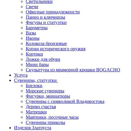
Светильники
Свечи
Офисные принадлежности
Панно и ключницы
Фигуры и статуэтки
Барометры
Вазы
Иконы
Колокола бронзовые
Копии исторического оружия
Кортики
Ложки для обуви
Мини бары
Скульптура из мраморной крошки BOGACHO
Услуга
Сувениры, статуэтки
Брелоки
Морские сувениры
Фигурки, миниатюры
Сувениры с символикой Владивостока
Дерево счастья
Матрешки
Маятники, песочные часы
Сувениры приколы
Изделия Златоуста