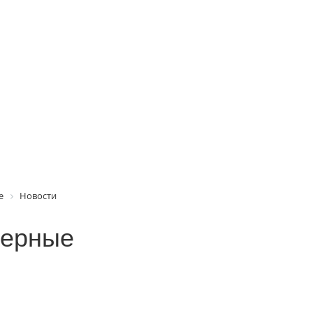
е
Новости
черные