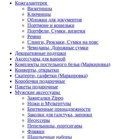
Кожгалантерея
Визитницы
Ключницы
Обложки для документов
Портмоне и кошельки
Портфели, Сумки, визитки
Ремни
Слинги, Рюкзаки, Сумки на пояс
Чемоданы, Дорожные сумки
Декоративные подушки
Аксессуары для ванной
Комплекты постельного белья (Маркировка)
Конверты, открытки
Скатерти, салфетки (Маркировка)
Коробочки подарочные
Пакеты подарочные
Мужские аксессуары
Зажигалки Zippo
Ножи и Мультитулы
Бритвенные принадлежности
Заколки для галстука, запонки
Несессеры
Пепельницы, портсигары
Фляжки
Шашлычные наборы