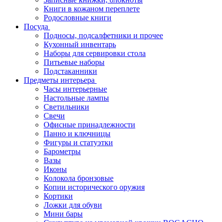
Книги в кожаном переплете
Родословные книги
Посуда
Подносы, подсалфетники и прочее
Кухонный инвентарь
Наборы для сервировки стола
Питьевые наборы
Подстаканники
Предметы интерьера
Часы интерьерные
Настольные лампы
Светильники
Свечи
Офисные принадлежности
Панно и ключницы
Фигуры и статуэтки
Барометры
Вазы
Иконы
Колокола бронзовые
Копии исторического оружия
Кортики
Ложки для обуви
Мини бары