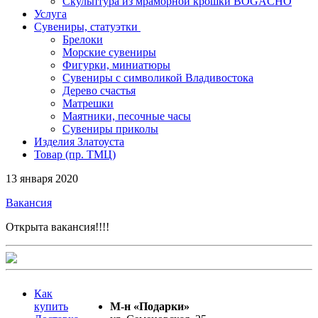
Скульптура из мраморной крошки BOGACHO
Услуга
Сувениры, статуэтки
Брелоки
Морские сувениры
Фигурки, миниатюры
Сувениры с символикой Владивостока
Дерево счастья
Матрешки
Маятники, песочные часы
Сувениры приколы
Изделия Златоуста
Товар (пр. ТМЦ)
13 января 2020
Вакансия
Открыта вакансия!!!!
Как
купить
М-н «Подарки»