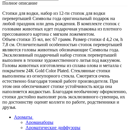
Полное описание
Стопки для водки, набор из 12-ти стопок для водки
перевертышей Символы года оригинальный подарок на
любой праздник или день рождения. В комплекте стопок с
головами животных идет подарочная упаковка из плотного
прессованного картона с мягким ложементом.
Объем стопки 35 мл, вес 67 грамм. Размер стопки d 4,2 см, h
7,8 см. Отличительной особенностью стопок перевертышей
являются головы животных обозначающие Символы года.
Эксклюзивный подарочный набор стопок перевертышей
выполнен в технике художественного литья под вакуумом.
Головы животных изготовлены из сплава олова и металла с
покрытием 24K Gold Color Plated. Стеклянные стопки
выполнены из огнеупорного стекла. Смотрятся очень
естественно благодаря тонкой работе производителя. При
этом они обеспечивают стопке устойчивость когда она
наполняется жидкостью. Благодаря необычному оформлению,
стопки достойно выполнят роль эксклюзивного сувенира, их
по достоинству оценят коллеги по работе, родственники и
друзья.
Ароматы
Ароманаборы
Ароматические диффузоры