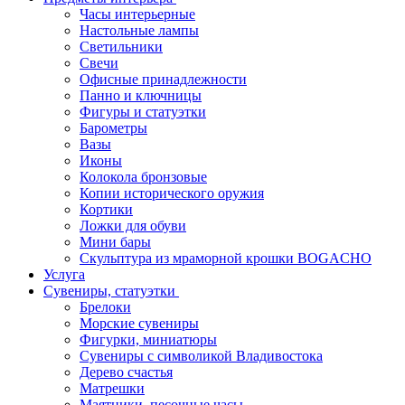
Часы интерьерные
Настольные лампы
Светильники
Свечи
Офисные принадлежности
Панно и ключницы
Фигуры и статуэтки
Барометры
Вазы
Иконы
Колокола бронзовые
Копии исторического оружия
Кортики
Ложки для обуви
Мини бары
Скульптура из мраморной крошки BOGACHO
Услуга
Сувениры, статуэтки
Брелоки
Морские сувениры
Фигурки, миниатюры
Сувениры с символикой Владивостока
Дерево счастья
Матрешки
Маятники, песочные часы