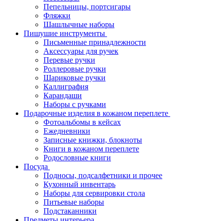
Пепельницы, портсигары
Фляжки
Шашлычные наборы
Пишушие инструменты
Письменные принадлежности
Аксессуары для ручек
Перевые ручки
Роллеровые ручки
Шариковые ручки
Каллиграфия
Карандаши
Наборы с ручками
Подарочные изделия в кожаном переплете
Фотоальбомы в кейсах
Ежедневники
Записные книжки, блокноты
Книги в кожаном переплете
Родословные книги
Посуда
Подносы, подсалфетники и прочее
Кухонный инвентарь
Наборы для сервировки стола
Питьевые наборы
Подстаканники
Предметы интерьера