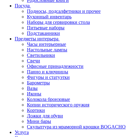
Родословные книги
Посуда
Подносы, подсалфетники и прочее
Кухонный инвентарь
Наборы для сервировки стола
Питьевые наборы
Подстаканники
Предметы интерьера
Часы интерьерные
Настольные лампы
Светильники
Свечи
Офисные принадлежности
Панно и ключницы
Фигуры и статуэтки
Барометры
Вазы
Иконы
Колокола бронзовые
Копии исторического оружия
Кортики
Ложки для обуви
Мини бары
Скульптура из мраморной крошки BOGACHO
Услуга