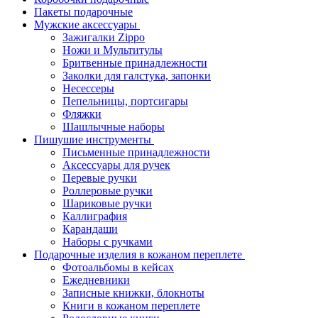
Пакеты подарочные
Мужские аксессуары
Зажигалки Zippo
Ножи и Мультитулы
Бритвенные принадлежности
Заколки для галстука, запонки
Несессеры
Пепельницы, портсигары
Фляжки
Шашлычные наборы
Пишушие инструменты
Письменные принадлежности
Аксессуары для ручек
Перевые ручки
Роллеровые ручки
Шариковые ручки
Каллиграфия
Карандаши
Наборы с ручками
Подарочные изделия в кожаном переплете
Фотоальбомы в кейсах
Ежедневники
Записные книжки, блокноты
Книги в кожаном переплете