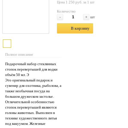
Цена 1 250 руб. за 1 шт
Количество
-
+
шт
В корзину
Полное описание
Подарочный набор стеклянных
стопок перевертышей для водки
объём 50 мл. Э
Это оригинальный подарок и
сувенир для охотника, рыболова, а
также необычная посуда на
большом дружеском застолье.
Отличительной особенностью
стопок перевертышей являются
головы животных. Выполнен в
технике художественного литья
под вакуумом. Железные