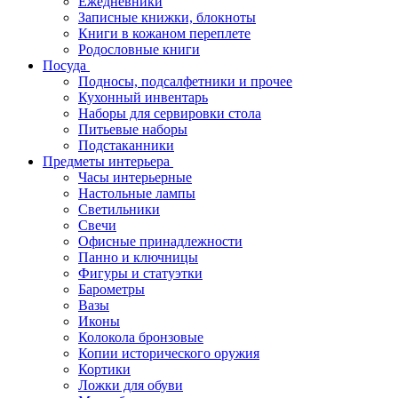
Ежедневники
Записные книжки, блокноты
Книги в кожаном переплете
Родословные книги
Посуда
Подносы, подсалфетники и прочее
Кухонный инвентарь
Наборы для сервировки стола
Питьевые наборы
Подстаканники
Предметы интерьера
Часы интерьерные
Настольные лампы
Светильники
Свечи
Офисные принадлежности
Панно и ключницы
Фигуры и статуэтки
Барометры
Вазы
Иконы
Колокола бронзовые
Копии исторического оружия
Кортики
Ложки для обуви