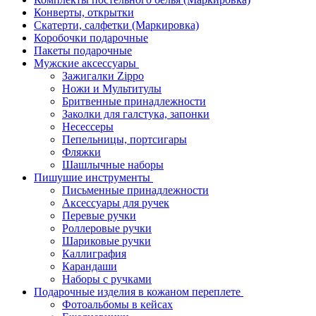
Конверты, открытки
Скатерти, салфетки (Маркировка)
Коробочки подарочные
Пакеты подарочные
Мужские аксессуары
Зажигалки Zippo
Ножи и Мультитулы
Бритвенные принадлежности
Заколки для галстука, запонки
Несессеры
Пепельницы, портсигары
Фляжки
Шашлычные наборы
Пишушие инструменты
Письменные принадлежности
Аксессуары для ручек
Перевые ручки
Роллеровые ручки
Шариковые ручки
Каллиграфия
Карандаши
Наборы с ручками
Подарочные изделия в кожаном переплете
Фотоальбомы в кейсах