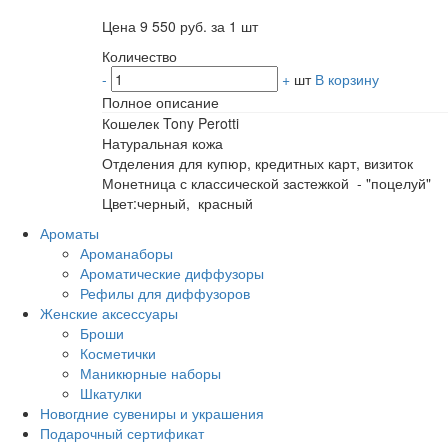
Цена 9 550 руб. за 1 шт
Количество
-
+
шт
В корзину
Полное описание
Кошелек Tony Perotti
Натуральная кожа
Отделения для купюр, кредитных карт, визиток
Монетница с классической застежкой - "поцелуй"
Цвет:черный, красный
Ароматы
Ароманаборы
Ароматические диффузоры
Рефилы для диффузоров
Женские аксессуары
Броши
Косметички
Маникюрные наборы
Шкатулки
Новогдние сувениры и украшения
Подарочный сертификат