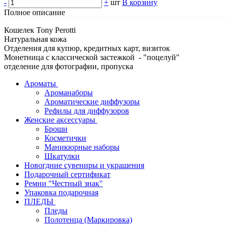
-
+
шт
В корзину
Полное описание
Кошелек Tony Perotti
Натуральная кожа
Отделения для купюр, кредитных карт, визиток
Монетница с классической застежкой - "поцелуй"
отделение для фотографии, пропуска
Ароматы
Ароманаборы
Ароматические диффузоры
Рефилы для диффузоров
Женские аксессуары
Броши
Косметички
Маникюрные наборы
Шкатулки
Новогдние сувениры и украшения
Подарочный сертификат
Ремни "Честный знак"
Упаковка подарочная
ПЛЕДЫ
Пледы
Полотенца (Маркировка)