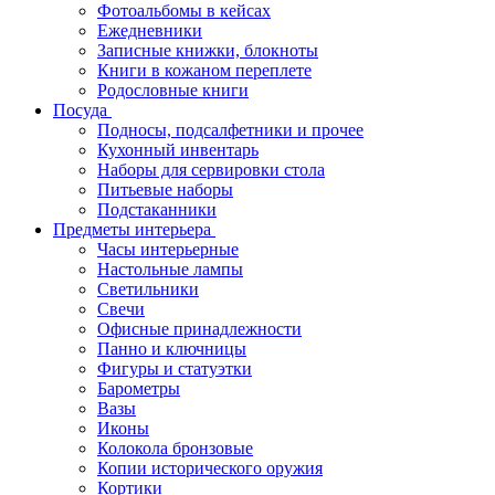
Фотоальбомы в кейсах
Ежедневники
Записные книжки, блокноты
Книги в кожаном переплете
Родословные книги
Посуда
Подносы, подсалфетники и прочее
Кухонный инвентарь
Наборы для сервировки стола
Питьевые наборы
Подстаканники
Предметы интерьера
Часы интерьерные
Настольные лампы
Светильники
Свечи
Офисные принадлежности
Панно и ключницы
Фигуры и статуэтки
Барометры
Вазы
Иконы
Колокола бронзовые
Копии исторического оружия
Кортики