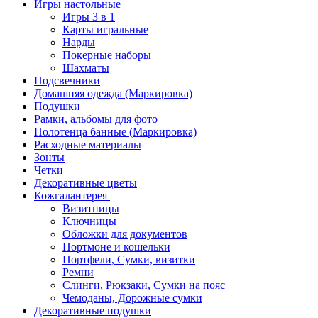
Игры настольные
Игры 3 в 1
Карты игральные
Нарды
Покерные наборы
Шахматы
Подсвечники
Домашняя одежда (Маркировка)
Подушки
Рамки, альбомы для фото
Полотенца банные (Маркировка)
Расходные материалы
Зонты
Четки
Декоративные цветы
Кожгалантерея
Визитницы
Ключницы
Обложки для документов
Портмоне и кошельки
Портфели, Сумки, визитки
Ремни
Слинги, Рюкзаки, Сумки на пояс
Чемоданы, Дорожные сумки
Декоративные подушки