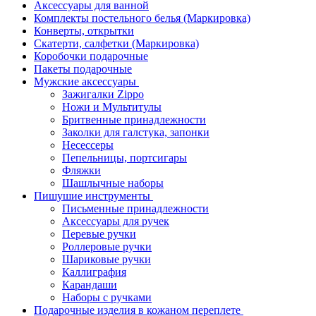
Аксессуары для ванной
Комплекты постельного белья (Маркировка)
Конверты, открытки
Скатерти, салфетки (Маркировка)
Коробочки подарочные
Пакеты подарочные
Мужские аксессуары
Зажигалки Zippo
Ножи и Мультитулы
Бритвенные принадлежности
Заколки для галстука, запонки
Несессеры
Пепельницы, портсигары
Фляжки
Шашлычные наборы
Пишушие инструменты
Письменные принадлежности
Аксессуары для ручек
Перевые ручки
Роллеровые ручки
Шариковые ручки
Каллиграфия
Карандаши
Наборы с ручками
Подарочные изделия в кожаном переплете