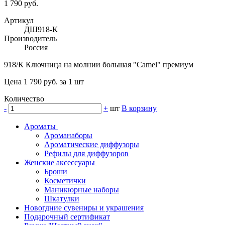
1 790 руб.
Артикул
ДШ918-К
Производитель
Россия
918/К Ключница на молнии большая "Camel" премиум
Цена 1 790 руб. за 1 шт
Количество
-
+
шт
В корзину
Ароматы
Ароманаборы
Ароматические диффузоры
Рефилы для диффузоров
Женские аксессуары
Броши
Косметички
Маникюрные наборы
Шкатулки
Новогдние сувениры и украшения
Подарочный сертификат