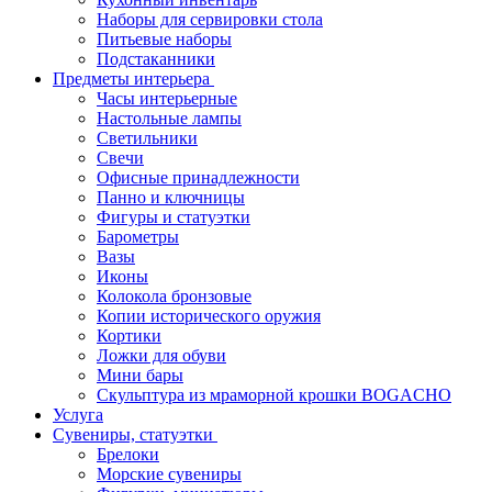
Наборы для сервировки стола
Питьевые наборы
Подстаканники
Предметы интерьера
Часы интерьерные
Настольные лампы
Светильники
Свечи
Офисные принадлежности
Панно и ключницы
Фигуры и статуэтки
Барометры
Вазы
Иконы
Колокола бронзовые
Копии исторического оружия
Кортики
Ложки для обуви
Мини бары
Скульптура из мраморной крошки BOGACHO
Услуга
Сувениры, статуэтки
Брелоки
Морские сувениры