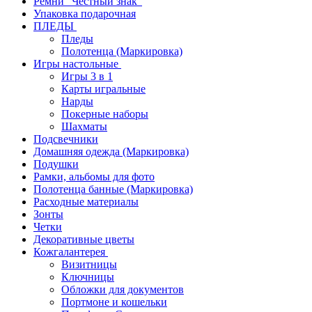
Ремни "Честный знак"
Упаковка подарочная
ПЛЕДЫ
Пледы
Полотенца (Маркировка)
Игры настольные
Игры 3 в 1
Карты игральные
Нарды
Покерные наборы
Шахматы
Подсвечники
Домашняя одежда (Маркировка)
Подушки
Рамки, альбомы для фото
Полотенца банные (Маркировка)
Расходные материалы
Зонты
Четки
Декоративные цветы
Кожгалантерея
Визитницы
Ключницы
Обложки для документов
Портмоне и кошельки