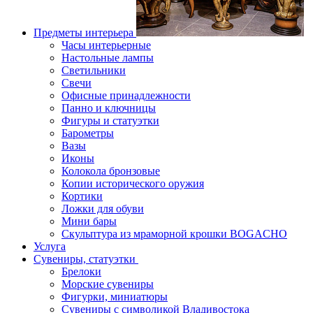
Предметы интерьера
Часы интерьерные
Настольные лампы
Светильники
Свечи
Офисные принадлежности
Панно и ключницы
Фигуры и статуэтки
Барометры
Вазы
Иконы
Колокола бронзовые
Копии исторического оружия
Кортики
Ложки для обуви
Мини бары
Скульптура из мраморной крошки BOGACHO
Услуга
Сувениры, статуэтки
Брелоки
Морские сувениры
Фигурки, миниатюры
Сувениры с символикой Владивостока